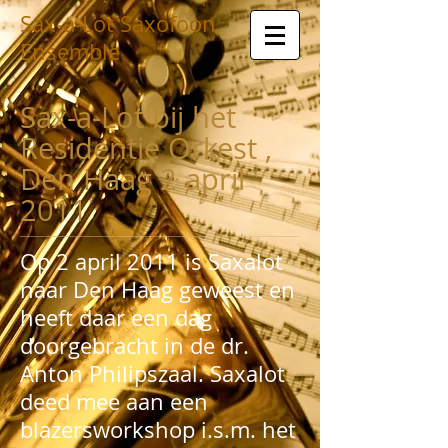
Sax-a-Lot Saxofoon
Ensemble
Sax-a-Lot bij het
Residentie Orkest ,
Den Haag 2 april
2011
Op 2 april 2011 is Saxalot
naar Den Haag geweest en
heeft daar een dag
doorgebracht in de dr.
Anton Philipszaal. Saxalot
deed mee aan een
blazersworkshop i.s.m. het