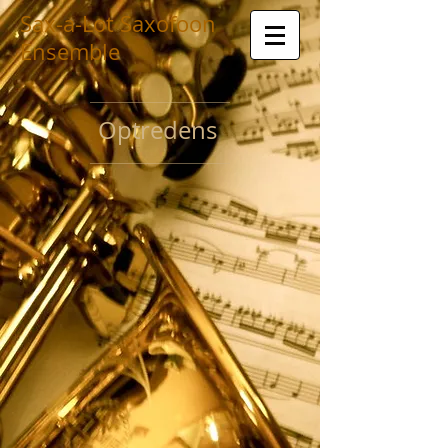
Sax-a-Lot Saxofoon
Ensemble
Optredens