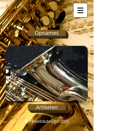
Sax-a-Lot Saxofoon
Ensemble
Opnames
Artikelen
© JH-web&design 2025